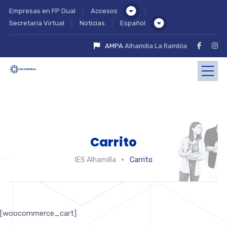
Empresas en FP Dual
Accesos
Secretaría Virtual
Noticias
Español
AMPA
Alhamilla La Rambla
Carrito
IES Alhamilla
Carrito
[woocommerce_cart]