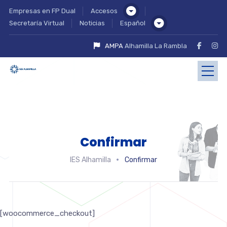
Empresas en FP Dual
Accesos
Secretaría Virtual
Noticias
Español
AMPA
Alhamilla La Rambla
Confirmar
IES Alhamilla
Confirmar
[woocommerce_checkout]