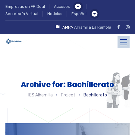
Empresas en FP Dual
Accesos
Secretaría Virtual
Noticias
Español
AMPA
Alhamilla La Rambla
Archive for: Bachillerato
IES Alhamilla
Project
Bachillerato