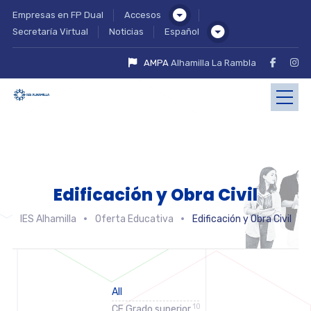
Empresas en FP Dual
Accesos
Secretaría Virtual
Noticias
Español
AMPA
Alhamilla La Rambla
Edificación y Obra Civil
IES Alhamilla
Oferta Educativa
Edificación y Obra Civil
All
10
CF Grado superior