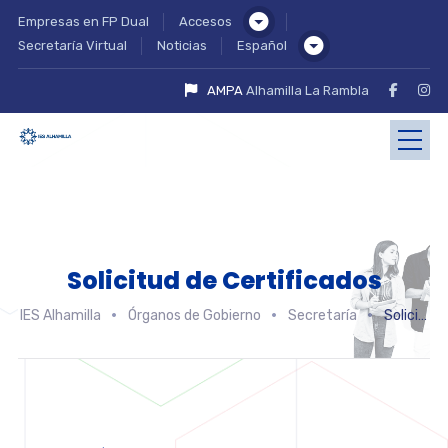
Empresas en FP Dual
Accesos
Secretaría Virtual
Noticias
Español
AMPA
Alhamilla La Rambla
Solicitud de Certificados
IES Alhamilla
Órganos de Gobierno
Secretaría
Solicitud Certificados