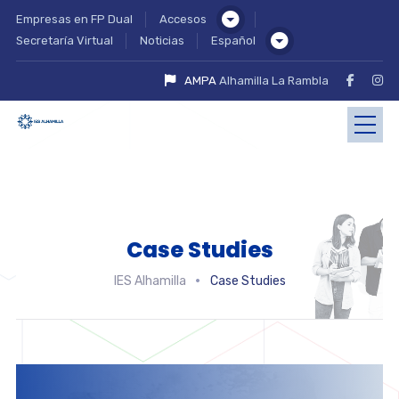
Empresas en FP Dual
Accesos
Secretaría Virtual
Noticias
Español
AMPA
Alhamilla La Rambla
Case Studies
IES Alhamilla
Case Studies