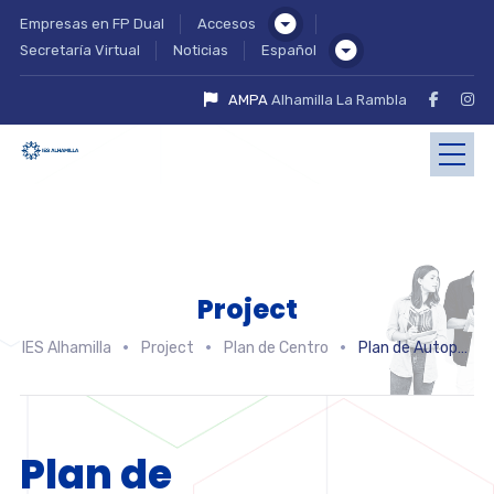
Empresas en FP Dual
Accesos
Secretaría Virtual
Noticias
Español
AMPA
Alhamilla La Rambla
Project
IES Alhamilla
Project
Plan de Centro
Plan de Autoprotección
Plan de