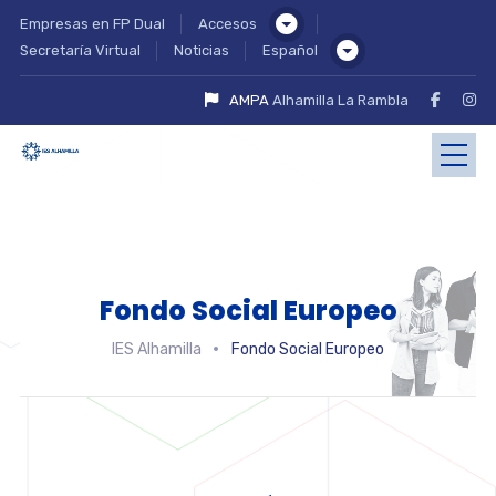
Empresas en FP Dual
Accesos
Secretaría Virtual
Noticias
Español
AMPA
Alhamilla La Rambla
Fondo Social Europeo
IES Alhamilla
Fondo Social Europeo