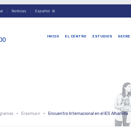
al
Noticias
Español
INICIO
EL CENTRO
ESTUDIOS
SECRE
 00
ogramas
Erasmus+
Encuentro Internacional en el IES Alhamilla