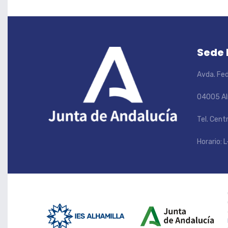
Sede
Avda. Fed
04005 Al
Tel. Cent
Horario: L