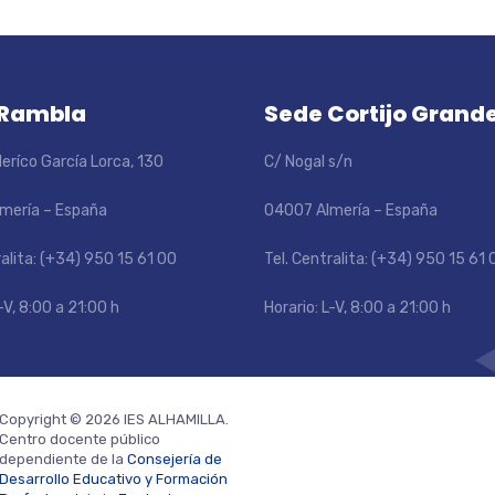
 Rambla
Sede Cortijo Grand
eríco García Lorca, 130
C/ Nogal s/n
mería – España
04007 Almería – España
ralita: (+34) 950 15 61 00
Tel. Centralita: (+34) 950 15 61 
-V, 8:00 a 21:00 h
Horario: L-V, 8:00 a 21:00 h
Copyright © 2026 IES ALHAMILLA.
Centro docente público
dependiente de la
Consejería de
Desarrollo Educativo y Formación